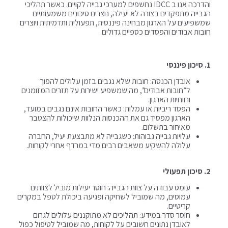
והדרכה אנו ב IDCC נחשפים למערכי גבייה לקויים. כאשר תהליכי
הגבייה מתפקדים בצורה לא יעילה, נוצרים סיכונים משמעותיים
שמשפיעים על הארגון מבחינה פיננסית, תפעולית ותדמיתית ויוצרים
חובות אבודים והפסדים כספיים גדולים.
1.⁠ ⁠סיכון פיננסי
אובדן הכנסה: חובות שלא נגבים בזמן עלולים להפוך
ל”חובות אבודים”, מה שמשפיע ישירות על תזרים המזומנים
ורווחיות הארגון.
הפסד ריביות או עמלות: כאשר החובות אינם נגבים במועד,
הארגון מפסיד גם את ההכנסות הנלוות שיכולות להצטבר
מאיחור בתשלום.
עלויות גבייה גבוהות: כשגבייה לא מתבצעת יעיל, החברה
עלולה להשקיע משאבים רבים מדי במרדף אחרי לקוחות.
2.⁠ ⁠סיכון תפעולי
עומס עבודה על צוות הגבייה: חוסר יעילות מוביל לצוותים
עמוסים, מה שמוביל לשחיקה ופגיעה ביכולת לטפל במקרים
קריטיים.
חוסר סדר במידע: תהליכים לא מתוקננים עלולים לגרום
לאובדן נתונים חשובים על לקוחות, מה שמוביל לטיפול כפול