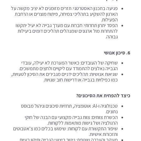
פגיעה בתכנון האסטרטגי: תזרים מזומנים לא יציב מקשה על
הארגון להשקיע בתהליכי צמיחה, פיתוח מוצרים או הרחבת
הפעילות.
הפסד יתרון תחרותי: חברות עם מערך גבייה לא יעיל יתקשו
להתחרות מול ארגונים שמנהלים תהליכים דומים ביעילות
גבוהה.
6.⁠ ⁠סיכון אנושי
שחיקה של העובדים: כאשר המערכת לא יעילה, עובדי
הגבייה נאלצים להתמודד עם ליקויים ולחצים מתמשכים.
שגיאות אנושיות: תהליכים ידניים מגבירים את הסיכון לטעויות,
כמו כפילויות בגבייה או דרישות חוב שגויות.
כיצד להפחית את הסיכונים?
טכנולוגיה ו-AI: אוטומציה, תחזיות סיכונים וניהול מבוסס
נתונים.
הכשרת צוותים: צוות גבייה מקצועי עם הבנה של חוקי
הרגולציה ושל גישות מותאמות ללקוחות.
שיפור התקשורת עם לקוחות: שימוש בכלים כמו צ’אטבוטים
ותזכורות אישיות.
מעקב והערכה שוטפת: ניטור ביצועי הגבייה ותיקון בעיות